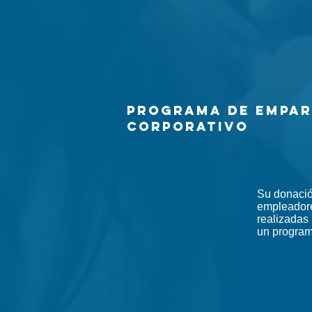
Programa de empa
corporativo
Su donació
empleadore
realizadas
un program