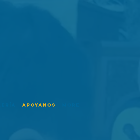
lería
Apoyanos
More