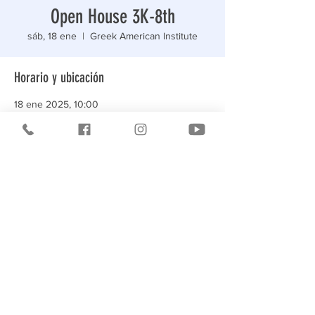
Open House 3K-8th
sáb, 18 ene
  |  
Greek American Institute
Horario y ubicación
18 ene 2025, 10:00
Greek American Institute, 3573 Bruckner
Blvd, Bronx, NY 10461, USA
Compartir este evento