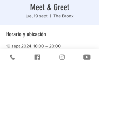
Meet & Greet
jue, 19 sept
  |  
The Bronx
Horario y ubicación
19 sept 2024, 18:00 – 20:00
The Bronx, 3573 Bruckner Blvd, Bronx, NY
10461, USA
Compartir este evento